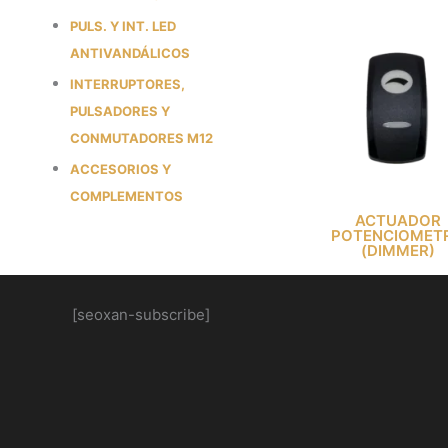
PULS. Y INT. LED
ANTIVANDÁLICOS
INTERRUPTORES,
PULSADORES Y
CONMUTADORES M12
ACCESORIOS Y
COMPLEMENTOS
ACTUADOR
POTENCIOMET
(DIMMER)
[seoxan-subscribe]