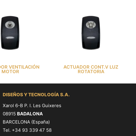
OR VENTILACIÓN
ACTUADOR CONT.V LUZ
MOTOR
ROTATORIA
DISEÑOS Y TECNOLOGÍA S.A.
Xarol 6-B P. I. Les Guixeres
08915
BADALONA
BARCELONA (España)
Tel. +34 93 339 47 58