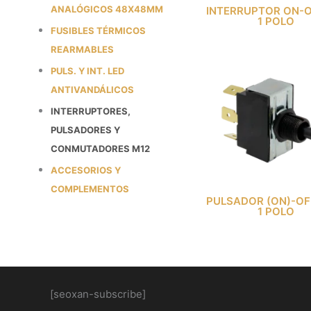
ANALÓGICOS 48X48MM
INTERRUPTOR ON-
1 POLO
FUSIBLES TÉRMICOS
REARMABLES
PULS. Y INT. LED
ANTIVANDÁLICOS
INTERRUPTORES,
PULSADORES Y
CONMUTADORES M12
ACCESORIOS Y
COMPLEMENTOS
PULSADOR (ON)-OF
1 POLO
[seoxan-subscribe]