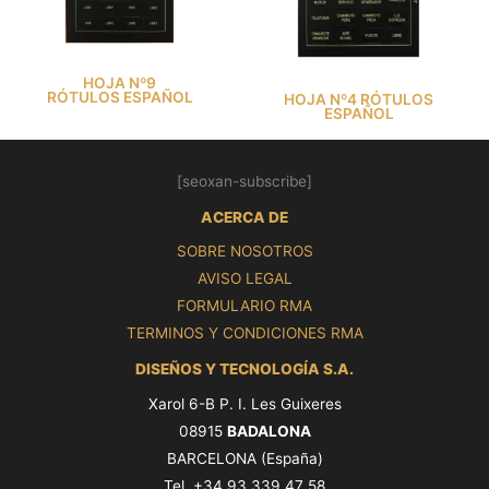
HOJA Nº9
RÓTULOS ESPAÑOL
HOJA Nº4 RÓTULOS
ESPAÑOL
[seoxan-subscribe]
ACERCA DE
SOBRE NOSOTROS
AVISO LEGAL
FORMULARIO RMA
TERMINOS Y CONDICIONES RMA
DISEÑOS Y TECNOLOGÍA S.A.
Xarol 6-B P. I. Les Guixeres
08915
BADALONA
BARCELONA (España)
Tel. +34 93 339 47 58