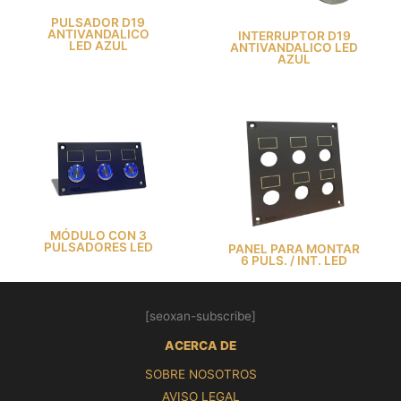
PULSADOR D19
ANTIVANDALICO
INTERRUPTOR D19
LED AZUL
ANTIVANDALICO LED
AZUL
MÓDULO CON 3
PULSADORES LED
PANEL PARA MONTAR
6 PULS. / INT. LED
[seoxan-subscribe]
ACERCA DE
SOBRE NOSOTROS
AVISO LEGAL