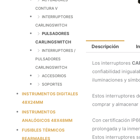
CONTURA V
INTERRUPTORES
CARLINGSWITCH
PULSADORES
CARLINGSWITCH
Descripción
I
INTERRUPTORES /
PULSADORES
Los interruptores
CA
CARLINGSWITCH
confiabilidad inigual
ACCESORIOS
iluminaciones y símb
SOPORTES
INSTRUMENTOS DIGITALES
Estos interruptores d
48X24MM
comprar y almacenar 
INSTRUMENTOS
Con certificación IP66
ANALÓGICOS 48X48MM
prolongada y la inmer
FUSIBLES TÉRMICOS
Estos interruptores s
REARMABLES