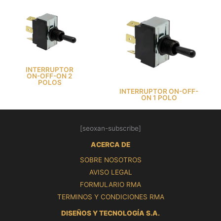
INTERRUPTOR
ON-OFF-ON 2
POLOS
INTERRUPTOR ON-OFF-
ON 1 POLO
[seoxan-subscribe]
ACERCA DE
SOBRE NOSOTROS
AVISO LEGAL
FORMULARIO RMA
TERMINOS Y CONDICIONES RMA
DISEÑOS Y TECNOLOGÍA S.A.