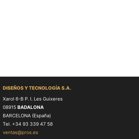
DISEÑOS Y TECNOLOGÍA S.A.
Xarol 6-B P. I. Les Guixeres
08915
BADALONA
BARCELONA (España)
Tel. +34 93 339 47 58
ventas@pros.es