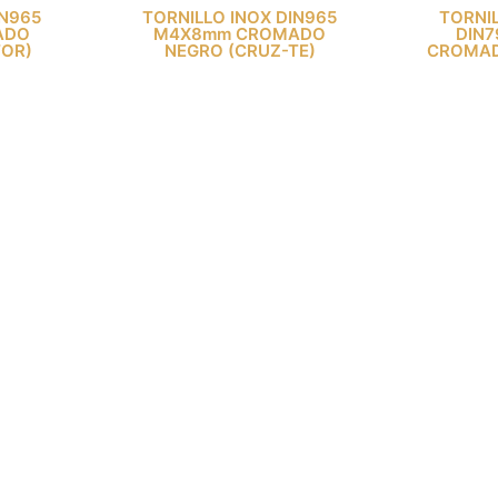
IN965
TORNILLO INOX DIN965
TORNI
ADO
M4X8mm CROMADO
DIN7
TOR)
NEGRO (CRUZ-TE)
CROMAD