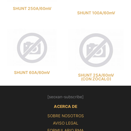
SHUNT 250A/60mV
SHUNT 100A/60mV
SHUNT 60A/60mV
SHUNT 25A/60mV
(CON ZÓCALO)
[seoxan-subscribe]
ACERCA DE
SOBRE NOSOTROS
AVISO LEGAL
FORMULARIO RMA